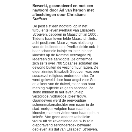
Bewerkt, geannoteerd en met een
nawoord door Ad van Iterson met
afbeeldingen door Christiane
Steffens
De pest eist een hoofdrol op in het
turbulente levensverhaal van Elisabeth
Strouven, geboren in Maastricht in 1600 .
Tijdens haar leven telde Maastricht liefst
acht pestjaren. Maar zij was niet bang
voor de builendood of welke ziekte ook. In
haar schamele huisje en later in haar
klooster op de Kommel verzorgde zij
iedereen die aanklopte. Ze ontfermde
zich zelfs over 700 Spaanse soldaten die
gewond buiten de vestingmuur lagen. De
eigenzinnige Elisabeth Strouven was een
succesvol religieus onderneemster. Ze
werd gekweld door haar angst voor God
en afkeer van de duivel, maar aan haar
roeping twijfelde ze geen seconde. Ze
stond midden in het leven, hielp,
verzorgde, volhardde, bleef trouw.
Gaandeweg werd de eenvoudige
schoenmakersdochter een naam in de
stad: meisjes volgden haar naar het
klooster, mannen vielen voor haar op hun
knieën. Van geen andere katholieke
vrouw uit de zeventiende eeuw is zo’n
diepgravend zelfonderzoek bewaard
gebleven als dat van Elisabeth Strouven.