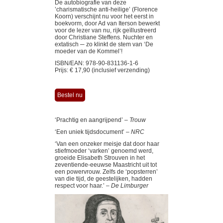
De autobiografie van deze
’charismatische anti-heilige’ (Florence
Koorn) verschijnt nu voor het eerst in
boekvorm, door Ad van Iterson bewerkt
voor de lezer van nu, rijk geïllustreerd
door Christiane Steffens. Nuchter en
extatisch ─ zo klinkt de stem van ‘De
moeder van de Kommel’!
ISBN/EAN: 978-90-831136-1-6
Prijs: € 17,90 (inclusief verzending)
Bestel nu
‘Prachtig en aangrijpend’ –
Trouw
‘Een uniek tijdsdocument’ –
NRC
‘Van een onzeker meisje dat door haar
stiefmoeder ‘varken’ genoemd werd,
groeide Elisabeth Strouven in het
zeventiende-eeuwse Maastricht uit tot
een powervrouw. Zelfs de ‘popsterren’
van die tijd, de geestelijken, hadden
respect voor haar.’ –
De Limburger