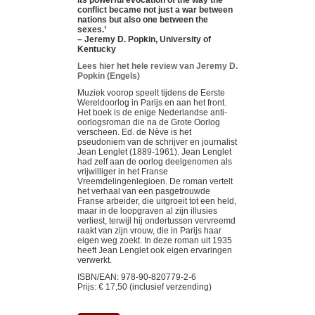
its powerful evocation of the way the
conflict became not just a war between
nations but also one between the
sexes.’
– Jeremy D. Popkin, University of
Kentucky
Lees hier het hele review van Jeremy D.
Popkin (Engels)
Muziek voorop speelt tijdens de Eerste
Wereldoorlog in Parijs en aan het front.
Het boek is de enige Nederlandse anti-
oorlogsroman die na de Grote Oorlog
verscheen. Ed. de Nève is het
pseudoniem van de schrijver en journalist
Jean Lenglet (1889-1961). Jean Lenglet
had zelf aan de oorlog deelgenomen als
vrijwilliger in het Franse
Vreemdelingenlegioen. De roman vertelt
het verhaal van een pasgetrouwde
Franse arbeider, die uitgroeit tot een held,
maar in de loopgraven al zijn illusies
verliest, terwijl hij ondertussen vervreemd
raakt van zijn vrouw, die in Parijs haar
eigen weg zoekt. In deze roman uit 1935
heeft Jean Lenglet ook eigen ervaringen
verwerkt.
ISBN/EAN: 978-90-820779-2-6
Prijs: € 17,50 (inclusief verzending)