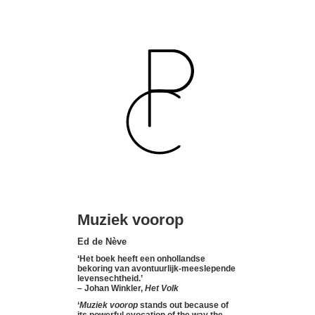
Muziek voorop
Ed de Nève
‘Het boek heeft een onhollandse
bekoring van avontuurlijk-meeslepende
levensechtheid.’
– Johan Winkler,
Het Volk
‘
Muziek voorop
stands out because of