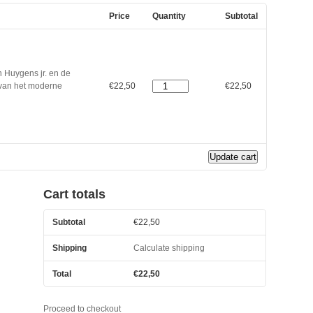
Price
Quantity
Subtotal
n Huygens jr. en de
Constantijn
 van het moderne
€
22,50
€
22,50
Huygens
jr.
en
de
uitvinding
Update cart
van
het
moderne
Cart totals
dagboek
quantity
Subtotal
€
22,50
Shipping
Calculate shipping
Total
€
22,50
Proceed to checkout