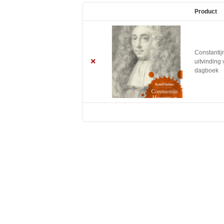
Product
Remove
Thumbnail
item
image
Constantij
×
uitvinding
dagboek