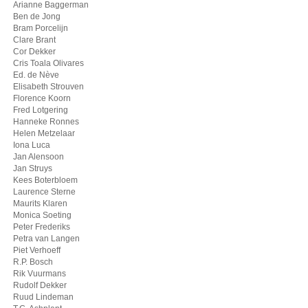
Arianne Baggerman
Ben de Jong
Bram Porcelijn
Clare Brant
Cor Dekker
Cris Toala Olivares
Ed. de Nève
Elisabeth Strouven
Florence Koorn
Fred Lotgering
Hanneke Ronnes
Helen Metzelaar
Iona Luca
Jan Alensoon
Jan Struys
Kees Boterbloem
Laurence Sterne
Maurits Klaren
Monica Soeting
Peter Frederiks
Petra van Langen
Piet Verhoeff
R.P. Bosch
Rik Vuurmans
Rudolf Dekker
Ruud Lindeman