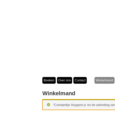
Boeken
Over ons
Contact
Winkelmand
Winkelmand
“Constantijn Huygens jr. en de uitvinding v